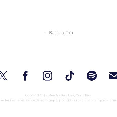
↑
Back to Top
Copyright
Chila Méndez
San José, Costa Rica.
das las imágenes son de derecho propio, prohíbido su distribución sin previo acue