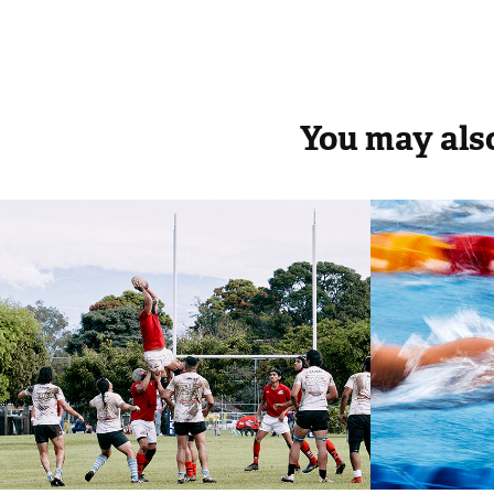
You may also
Rugby Costa Rica 
Elimi
2022
Natac
2021
2021