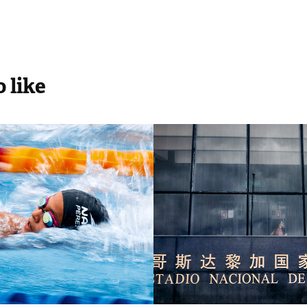
 like
natorias JDN 
JDN 2021 Tria
ión 2021
2021